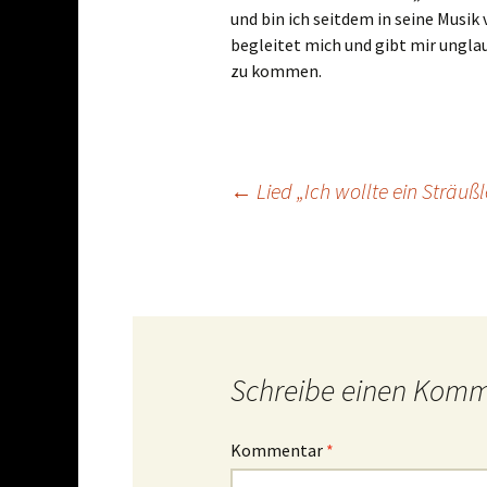
und bin ich seitdem in seine Musik 
begleitet mich und gibt mir unglau
zu kommen.
Beitrags-
←
Lied „Ich wollte ein Sträuß
Navigation
Schreibe einen Kom
Kommentar
*