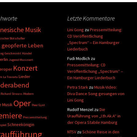
chworte
Letzte Kommentare
inesische Musik
Lini Gong
zu
Pressemitteilung:
CD Veröffentlichung
ischer Botschafter
„Spectrum“ – Ein Hamburger
 geopferte Leben
Liederbuch
ang
Geschminkt
Händel
Fudi Modlich
zu
erlin
Jugend Musiziert
Pressemitteilung: CD
Konzert
eroper
Veröffentlichung „Spectrum“ –
Lieder
üm
La Traviata
Ein Hamburger Liederbuch
ederabend
Petra Stark
zu
Musik-Video:
Diva Dance Song gesungen von
 Richard Strauss
Modern
Lini Gong
Oper
 Musik
Peer Gynt
Rudolf Menzel
zu
Die
emiere
Uraufführung von „I.th.Ak.A“ in
Pressemitteilung
der Opera Stabile Hamburg
Schneekönigin
spiel
aufführung
NTSV
zu
Schöne Reise in den