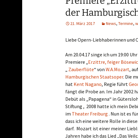
Premiere „Erzittr
Erfahrungen Moderne
der Hamburgisch
Musik
21. März 2017
News
,
Termine
,
w
Liebe Opern-Liebhaberinnen und 
Am 20.04.17 singe ich um 19:00 Uhr 
Premiere „
Erzittre, feiger Bösewi
„
Zauberflöte
“ von
W.A.Mozart
, au
Hamburgischen Staatsoper
. Die m
hat
Kent Nagano
, Regie führt
Geor
fängt die Probe an. Im Jahr 2002 
Debüt als „Papagena“ in Güterslo
Stiftung , 2008 hatte ich mein Deb
im
Theater Freiburg
. Nun ist es f
dass ich eine weitere Rolle in die
darf. Mozart ist einer meiner Lieb
Jahren habe ich das Lied „Das Vei