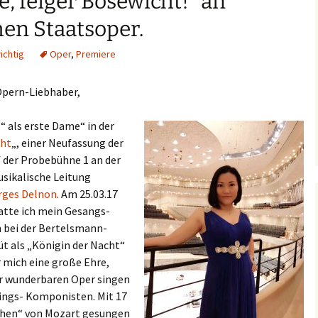
e, feiger Bösewicht!“ an
Audio
en Staatsoper.
ichtig
Oper
,
Premiere
Opern-Liebhaber,
“ als erste Dame“ in der
cht
„, einer Neufassung der
f der Probebühne 1 an der
usikalische Leitung
ges Delnon
. Am 25.03.17
hatte ich mein Gesangs-
h bei der Bertelsmann-
üt als „Königin der Nacht“
ür mich eine große Ehre,
ser wunderbaren Oper singen
lings- Komponisten. Mit 17
lchen“ von Mozart gesungen