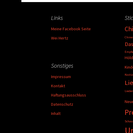
Links
Sti
Ch
Meine Facebook Seite
Wei Hertz
Chines
Das
Empf
Höld
Sonstiges
Kind
Kost
Impressum
Li
Kontakt
Lieder
Haftungsausschluss
Neue
Datenschutz
Pr
Inhalt
Schau
Ur