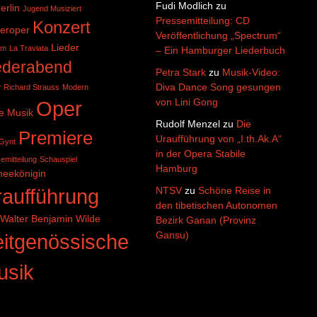
Fudi Modlich
zu
erlin
Jugend Musiziert
Pressemitteilung: CD
Konzert
eroper
Veröffentlichung „Spectrum“
Lieder
üm
La Traviata
– Ein Hamburger Liederbuch
ederabend
Petra Stark
zu
Musik-Video:
Diva Dance Song gesungen
r Richard Strauss
Modern
von Lini Gong
Oper
e Musik
Rudolf Menzel
zu
Die
Premiere
Uraufführung von „I.th.Ak.A“
Gynt
in der Opera Stabile
emitteilung
Schauspiel
Hamburg
neekönigin
aufführung
NTSV
zu
Schöne Reise in
den tibetischen Autonomen
Walter Benjamin
Wilde
Bezirk Ganan (Provinz
Gansu)
itgenössische
usik