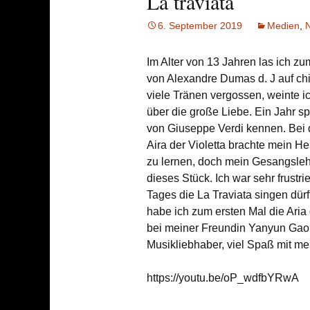
La traviata
Erfahrungen Moderne
6. September 2019
Medien
,
Musik
Im Alter von 13 Jahren las ich z
von Alexandre Dumas d. J auf chi
viele Tränen vergossen, weinte i
über die große Liebe. Ein Jahr sp
von Giuseppe Verdi kennen. Bei 
Aira der Violetta brachte mein He
zu lernen, doch mein Gesangslehre
dieses Stück. Ich war sehr frustr
Tages die La Traviata singen dür
habe ich zum ersten Mal die Aria
bei meiner Freundin Yanyun Gao
Musikliebhaber, viel Spaß mit m
https://youtu.be/oP_wdfbYRwA