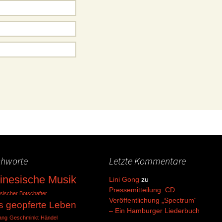
chworte
Letzte Kommentare
inesische Musik
Lini Gong
zu
Pressemitteilung: CD
sischer Botschafter
Veröffentlichung „Spectrum“
s geopferte Leben
– Ein Hamburger Liederbuch
ang
Geschminkt
Händel