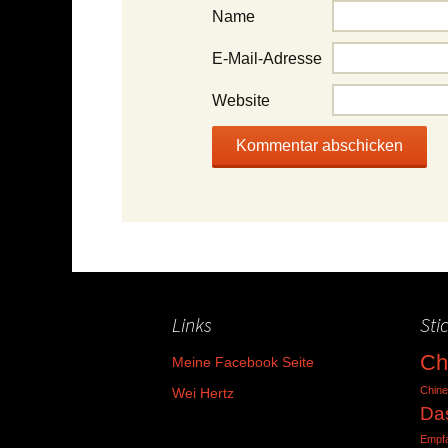
Name
E-Mail-Adresse
Website
Links
Sti
Ch
Meine Facebook Seite
Chine
Wei Hertz
Da
Empf