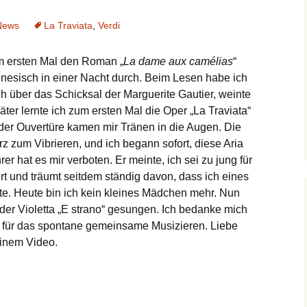
Audio
News
La Traviata
,
Verdi
um ersten Mal den Roman „
La dame aux camélias
“
nesisch in einer Nacht durch. Beim Lesen habe ich
ch über das Schicksal der Marguerite Gautier, weinte
äter lernte ich zum ersten Mal die Oper „La Traviata“
der Ouvertüre kamen mir Tränen in die Augen. Die
rz zum Vibrieren, und ich begann sofort, diese Aria
r hat es mir verboten. Er meinte, ich sei zu jung für
iert und träumt seitdem ständig davon, dass ich eines
fte. Heute bin ich kein kleines Mädchen mehr. Nun
 der Violetta „E strano“ gesungen. Ich bedanke mich
 für das spontane gemeinsame Musizieren. Liebe
einem Video.