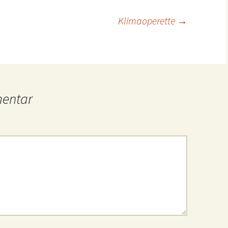
Klimaoperette
→
mentar