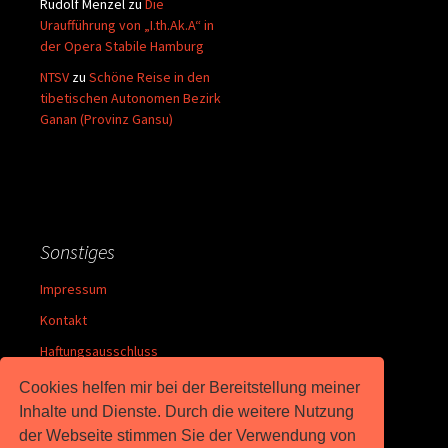
Rudolf Menzel
zu
Die
Uraufführung von „I.th.Ak.A“ in
der Opera Stabile Hamburg
NTSV
zu
Schöne Reise in den
tibetischen Autonomen Bezirk
Ganan (Provinz Gansu)
Sonstiges
Impressum
Kontakt
Haftungsausschluss
Datenschutz
Cookies helfen mir bei der Bereitstellung meiner
Inhalte und Dienste. Durch die weitere Nutzung
Inhalt
der Webseite stimmen Sie der Verwendung von