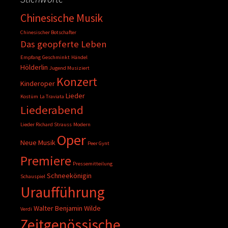
Chinesische Musik
Chinesischer Botschafter
Das geopferte Leben
Empfang
Geschminkt
Händel
Hölderlin
Jugend Musiziert
Konzert
Kinderoper
Lieder
Kostüm
La Traviata
Liederabend
Lieder Richard Strauss
Modern
Oper
Neue Musik
Peer Gynt
Premiere
Pressemitteilung
Schneekönigin
Schauspiel
Uraufführung
Walter Benjamin
Wilde
Verdi
Zeitgenössische