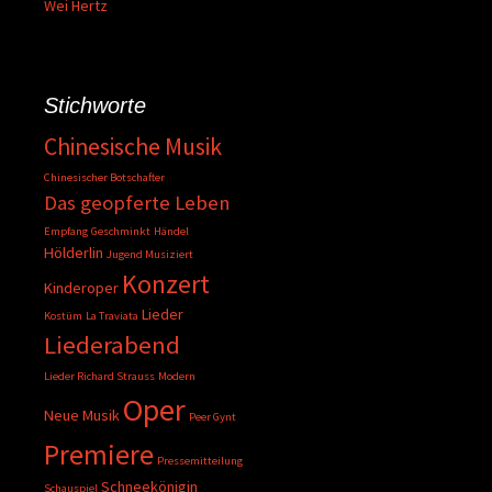
Wei Hertz
Stichworte
Chinesische Musik
Chinesischer Botschafter
Das geopferte Leben
Empfang
Geschminkt
Händel
Hölderlin
Jugend Musiziert
Konzert
Kinderoper
Lieder
Kostüm
La Traviata
Liederabend
Lieder Richard Strauss
Modern
Oper
Neue Musik
Peer Gynt
Premiere
Pressemitteilung
Schneekönigin
Schauspiel