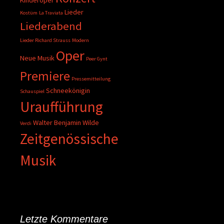
Kinderoper
Lieder
Kostüm
La Traviata
Liederabend
Lieder Richard Strauss
Modern
Oper
Neue Musik
Peer Gynt
Premiere
Pressemitteilung
Schneekönigin
Schauspiel
Uraufführung
Walter Benjamin
Wilde
Verdi
Zeitgenössische
Musik
Letzte Kommentare