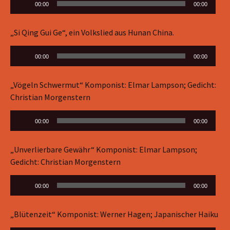
Audio-
00:00
00:00
Player
„Si Qing Gui Ge“, ein Volkslied aus Hunan China.
Audio-
00:00
00:00
Player
„Vögeln Schwermut“ Komponist: Elmar Lampson; Gedicht:
Christian Morgenstern
Audio-
00:00
00:00
Player
„Unverlierbare Gewähr“ Komponist: Elmar Lampson;
Gedicht: Christian Morgenstern
Audio-
00:00
00:00
Player
„Blütenzeit“ Komponist: Werner Hagen; Japanischer Haiku